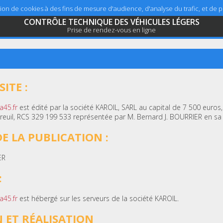
sation de cookies à des fins de mesure d'audience, d'analyse du trafic, et de
CONTRÔLE TECHNIQUE DES VÉHICULES LÉGERS
Prise de rendez-vous en ligne
ITE :
a45.fr
est édité par la société KAROIL, SARL au capital de 7 500 euros, 
euil, RCS 329 199 533 représentée par M. Bernard J. BOURRIER en sa 
E LA PUBLICATION :
ER
:
a45.fr
est hébergé sur les serveurs de la société KAROIL.
 ET RÉALISATION