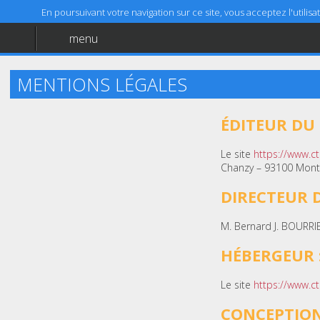
En poursuivant votre navigation sur ce site, vous acceptez l'utili
menu
Accueil
Aide
MENTIONS LÉGALES
Mentions légales
ÉDITEUR DU S
Le site
https://www.ct
Chanzy – 93100 Montr
DIRECTEUR D
M. Bernard J. BOURRI
HÉBERGEUR 
Le site
https://www.ct
CONCEPTION